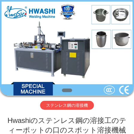
Copyright
©
2016
-
2026
GUANGDONG
HWASHI
TECHNOLOGY
INC..
家
All
Rights
Reserved.
プ
ロ
ダ
ク
ト
ステンレス鋼の溶接機
Hwashiのステンレス鋼の溶接工のテ
私
ィーポットの口のスポット溶接機械