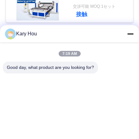
チスクリーンコントロ
交渉可能 MOQ:1セット
い
ーラー付きテーブルス
接触
ポット溶接機
ニ
Kary Hou
人気カテゴリ
すべて
ュ
7:19 AM
ー
スポット溶接機械
金網溶接機
ス
Good day, what product are you looking for?
コンデンサーの溶接
流しの溶接機
機
場
合
IBC溶接機
産業溶接ロボット
ブ
コンデンサーの排出
dc の溶接機
の溶接機
ロ