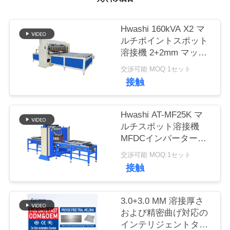
質
管
Hwashi 160kVA X2 マ
ルチポイントスポット
理
溶接機 2+2mm マック
ス溶接厚さと自動移動
交渉可能 MOQ:1セット
腕
私
接触
達
Hwashi AT-MF25K マ
に
ルチスポット溶接機
MFDCインバーター電
連
源 サーボ駆動給餌とシ
交渉可能 MOQ:1セット
絡
ートメタル硬化器のた
接触
めの調整可能な電極間
し
隔
3.0+3.0 MM 溶接厚さ
な
および精密曲げ対応の
さ
インテリジェントタッ