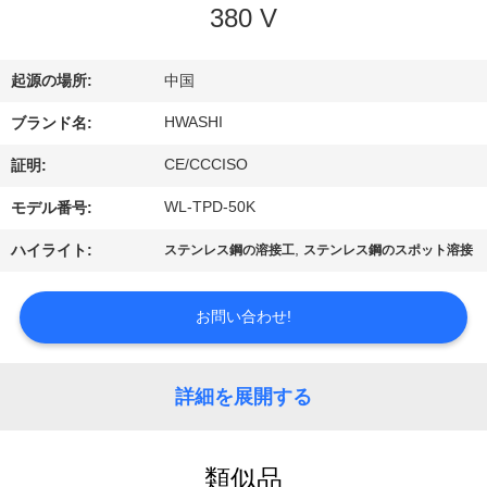
達
380 V
に
つ
起源の場所:
中国
い
HWASHI
ブランド名:
CE/CCCISO
て
証明:
WL-TPD-50K
モデル番号:
工
,
ハイライト:
ステンレス鋼の溶接工
ステンレス鋼のスポット溶接
場
お問い合わせ!
旅
行
詳細を展開する
品
類似品