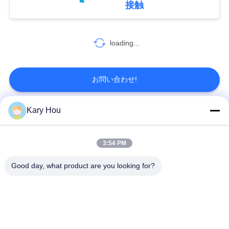
接触
ルシステム搭載
を
86
要
loading...
自動溶接機
求
し
お問い合わせ!
な
Kary Hou
さ
人気カテゴリ
すべて
99
い
ステンレス鋼の溶
3:54 PM
スポット溶接機械
金網溶接機
Good day, what product are you looking for?
接機
サ
コンデンサーの溶接
流しの溶接機
イ
機
ト
IBC溶接機
産業溶接ロボット