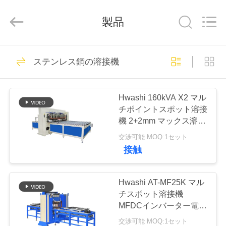
Copyright
©
2016
-
製品
2026
GUANGDONG
HWASHI
TECHNOLOGY
INC..
家
143
All
ステンレス鋼の溶接機
Rights
Reserved.
スポット溶接機械
プ
Hwashi 160kVA X2 マル
ロ
チポイントスポット溶接
機 2+2mm マックス溶接
ダ
厚さと自動移動腕
交渉可能 MOQ:1セット
ク
接触
357
ト
Hwashi AT-MF25K マル
金網溶接機
チスポット溶接機
私
MFDCインバーター電源
サーボ駆動給餌とシート
交渉可能 MOQ:1セット