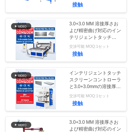
達
メタル硬化器のための調
接触
整可能な電極間隔
に
つ
3.0+3.0 MM 溶接厚さお
48
よび精密曲げ対応のイン
い
コンデンサーの溶
テリジェントタッチスク
リーンコントローラー付
て
交渉可能 MOQ:1セット
接機
きテーブルスポット溶接
接触
機
工
インテリジェントタッチ
場
スクリーンコントローラ
と3.0+3.0mmの溶接厚さ
85
旅
の精密曲線スポット溶接
交渉可能 MOQ:1セット
機
行
接触
流しの溶接機
品
3.0+3.0 MM 溶接厚さお
よび精密曲げ対応のイン