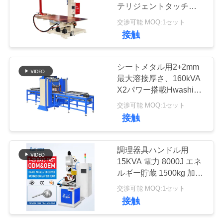
質
テリジェントタッチスク
リーンコントローラー付
管
交渉可能 MOQ:1セット
きテーブルスポット溶接
117
接触
機
理
IBC溶接機
シートメタル用2+2mm
私
最大溶接厚さ、160kVA
X2パワー搭載Hwashi多
達
点自動スポット溶接機
交渉可能 MOQ:1セット
に
接触
連
238
調理器具ハンドル用
絡
15KVA 電力 8000J エネ
産業溶接ロボット
ルギー貯蔵 1500kg 加圧
し
ステンレス鋼突起溶接機
交渉可能 MOQ:1セット
な
接触
さ