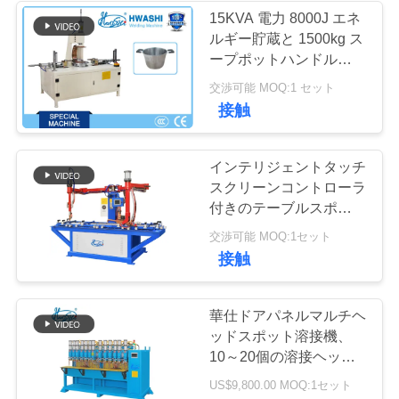
15KVA 電力 8000J エネ
い
ルギー貯蔵と 1500kg ス
142
ープポットハンドルのた
コンデンサーの排
めの圧縮
ニ
交渉可能 MOQ:1 セット
接触
出の溶接機
ュ
ー
インテリジェントタッチ
スクリーンコントローラ
ス
付きのテーブルスポット
溶接機
29
交渉可能 MOQ:1セット
場
接触
dc の溶接機
合
華仕ドアパネルマルチヘ
ッドスポット溶接機、
引
10～20個の溶接ヘッド
と2000x300mmプラッ
US$9,800.00 MOQ:1セット
用
トフォーム、タッチパネ