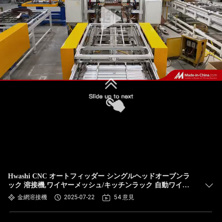
達
に
つ
い
て
工
場
旅
行
Hwashi CNC オートフィッダー シングルヘッドオーブンラ
ック 溶接機,ワイヤーメッシュ/キッチンラック 自動ワイヤ
ーメッシュスポット溶接機
金網溶接機
2025-07-22
54 意見
品