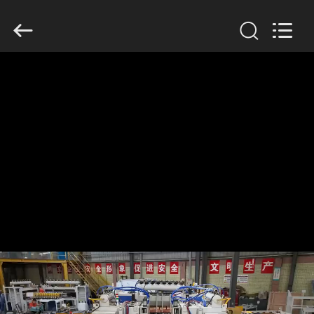
Copyright
©
2016
-
2026
GUANGDONG
HWASHI
TECHNOLOGY
INC..
家
All
Rights
Reserved.
プ
ロ
ダ
ク
ト
私