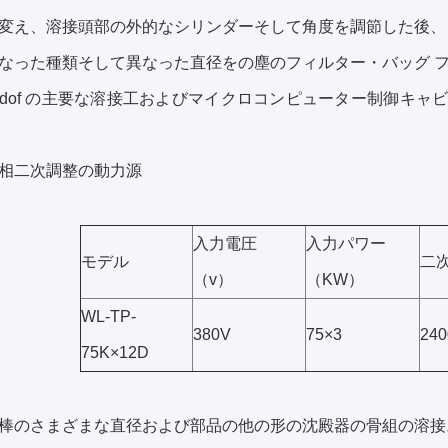
変え、溶接頭部の外的なシリンダーそして角度を調節した後、
なった種類そして異なった直径をの塵のフィルター・バッグ フ
osedof の主要な溶接工およびマイクロコンピューター制御キ
相二次調整の動力源
入力電圧
入力パワー
モデル
二
（v）
（KW）
WL-TP-
380V
75×3
240
75K×12D
棒のさまざまな直径および部品の他の形の沈殿器の骨組の溶接