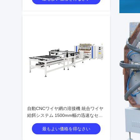
自動CNCワイヤ網の溶接機 統合ワイヤ
給餌システム 1500mm幅の迅速なセッ
トアップ
最もよい価格を得なさい