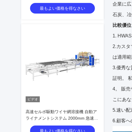
コンパクトデザイン
企業に広
最もよい価格を得なさい
石炭、冶
比較優位
1. H
2.カス
は適用範
3.優秀な
証明。 
4。 販
こにあな
ビデオ
5.速い
高速セルボ駆動ワイヤ網溶接機 自動ア
ライナメントシステム 2000mm 急速な
6.顧客
出力
最もよい価格を得なさい