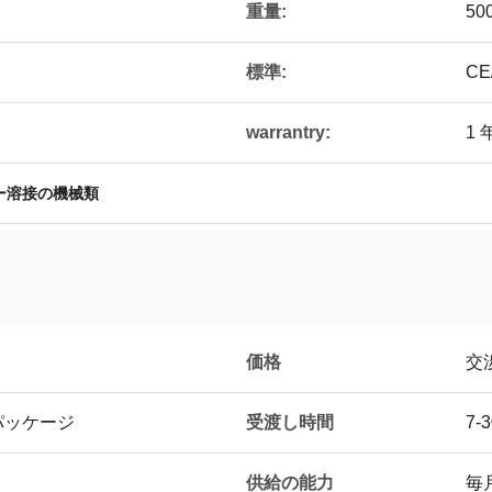
重量:
500
標準:
CE
warrantry:
1 
ー溶接の機械類
価格
交
受渡し時間
パッケージ
7
供給の能力
毎