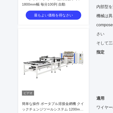
1800mm幅 毎分100列 自動
内部型を
最もよい価格を得なさい
機械は異
comp
さい
そして三
指定
ビデオ
適用
簡単な操作 ポータブル溶接金網機 クイ
ワイヤー
ックチェンジツールシステム 1200mm