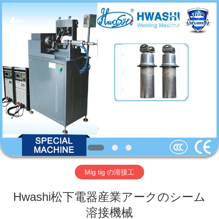
Copyright
©
2016
-
2026
GUANGDONG
HWASHI
TECHNOLOGY
INC..
家
All
Rights
Reserved.
プ
ロ
ダ
ク
ト
Mig tig の溶接工
Hwashi松下電器産業アークのシーム
私
溶接機械