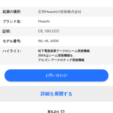
達
に
起源の場所:
広州Hwashiの技術株式会社
つ
Hwashi
ブランド名:
い
CE, ISO,CCC
証明:
て
WL-HL-400K
モデル番号:
,
ハイライト:
松下電器産業アークのシーム溶接機械
,
300Aはシーム溶接機械を
工
アルゴン アークのティグ溶接機械
場
お問い合わせ!
旅
行
詳細を展開する
品
類似品