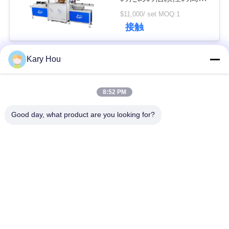
溶接
い
$11,000/ set MOQ:1
接触
ニ
Kary Hou
人気カテゴリ
すべて
ュ
ー
8:52 PM
スポット溶接機械
金網溶接機
ス
Good day, what product are you looking for?
コンデンサーの溶接
流しの溶接機
機
場
合
IBC溶接機
産業溶接ロボット
ブ
コンデンサーの排出
dc の溶接機
の溶接機
ロ