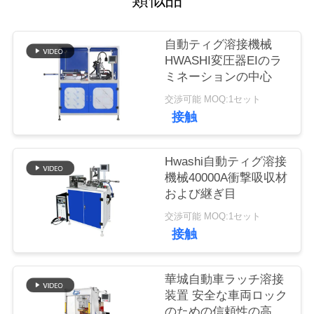
質
管
自動ティグ溶接機械
理
HWASHI変圧器EIのラ
ミネーションの中心
交渉可能 MOQ:1セット
私
接触
達
Hwashi自動ティグ溶接
に
機械40000A衝撃吸収材
連
および継ぎ目
交渉可能 MOQ:1セット
絡
接触
し
な
華城自動車ラッチ溶接
装置 安全な車両ロック
さ
のための信頼性の高い