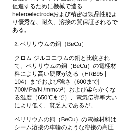
促進するために機械で造る
サ
heteroelectrodeおよび精密は製品性能よ
り優秀な、耐久、溶接の質保証されるで
イ
ある。
ト
ベリリウムの銅（BeCu）
2.
マ
クロム ジルコニウムの銅と比較され
ッ
て、ベリリウムの銅（BeCu）の電極材
プ
料により高い硬度がある（HRB95 |
104）までおよび強さ（600まで|
700MPa/N /mmの²）および柔らかくな
プ
る温度（650℃まで）、電気伝導率大い
ラ
により低く、貧乏人であるが。
イ
ベリリウムの銅（BeCu）の電極材料は
バ
シーム溶接の車輪のような溶接の高圧