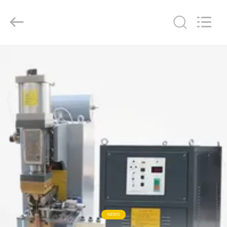
Copyright
©
2016
-
2026
GUANGDONG
HWASHI
TECHNOLOGY
INC..
家
All
Rights
Reserved.
プ
ロ
ダ
ク
ト
私
NEWS