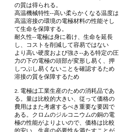
の質は得られる。
い
高温機械特性--高い柔らかくなる温度は
高温溶接の環境の電極材料の性能そし
て生命を保障する。
ニ
耐久性--電極は身に着け、生命を延長
ュ
し、コストを削減して容易ではない
ー
より高い硬度および強さ--ある特定の圧
力の下の電極の頭部が変形し易く、押
ス
しつぶし易くないことを確認するため
溶接の質を保障するため
場
電極は工業生産のための消耗品であ
2.
合
る。量は比較的大きい、従って価格の
費用はまた考慮するべき重要な要因で
ある。クロムのジルコニウムの銅の電
ブ
極の性能がよりよいので、価格は比較
ロ
的安い、生産の必要性を満たすことが