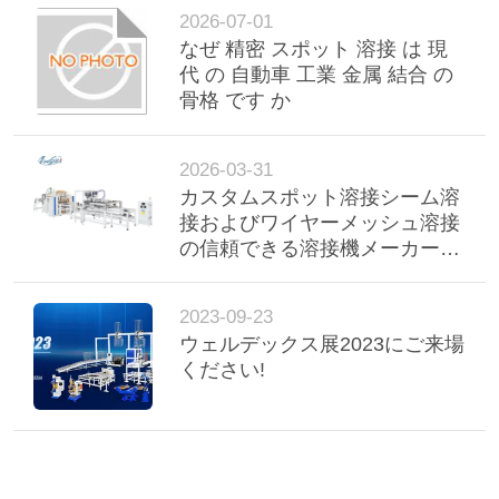
2026-07-01
なぜ 精密 スポット 溶接 は 現
代 の 自動車 工業 金属 結合 の
骨格 です か
2026-03-31
カスタムスポット溶接シーム溶
接およびワイヤーメッシュ溶接
の信頼できる溶接機メーカーの
選び方
2023-09-23
ウェルデックス展2023にご来場
ください!