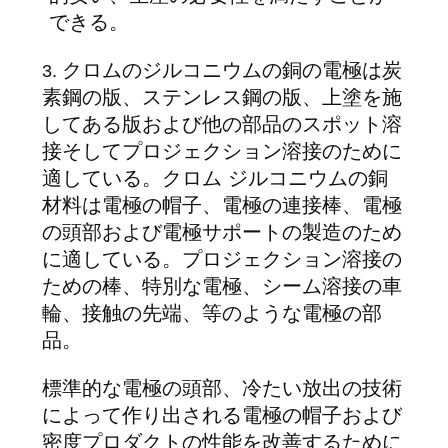
できる。
グ
クロムのジルコニウムの銅の電極は炭
3.
素鋼の版、ステンレス鋼の版、上塗を施
引
してある版および他の部品のスポット溶
用
接そしてプロジェクション溶接のために
適している。クロム ジルコニウムの銅
を
材料は電極の帽子、電極の連接棒、電極
要
の頭部および電極サポートの製造のため
に適している。プロジェクション溶接の
求
ための棒、特別な電極、シーム溶接の車
し
輪、接触の先端、等のような電極の部
品。
な
さ
標準的な電極の頭部、冷たい放出の技術
によって作り出される電極の帽子および
い
密度プロダクトの性能を改善するために