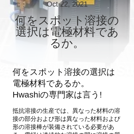
達
Oct 22, 2021
に
何をスポット溶接の
つ
選択は電極材料であ
い
るか。
て
工
何をスポット溶接の選択は
場
電極材料であるか。
旅
Hwashiの専門家は言う!
行
抵抗溶接の生産では、異なった材料の溶
接の部分および形は異なった材料および
品
形の溶接棒が装備されている必要があ