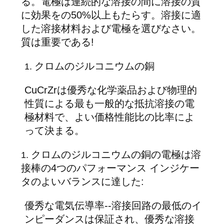
る。電極は連続的な溶接の間に溶接の質
質
に効果をの50%以上もたらす。溶接に適
管
した溶接材料および電極を選びなさい。
質は重要である!
理
クロムのジルコニウムの銅
1.
私
CuCrZrは優秀な化学薬品および物理的
達
性質による最も一般的な抵抗溶接の電
極材料で、よい価格性能比の比率によ
に
って決まる。
連
クロムのジルコニウムの銅の電極は溶
1.
絡
接棒の4つのパフォーマンス インジケー
し
タのよいバランスに達した:
な
優秀な電気伝導率--溶接回路の最低のイ
さ
ンピーダンスは保証され、優秀な溶接