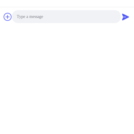
Photo
Video Call
Audio Call