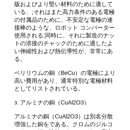
版およびより堅い材料のために適して
シ
いる、;それはまた高力条件のある電極
ー
の付属品のために、不安定な電極の連
接棒のような、ロボット コンバーター
規
使用される;同時に、それに製造のナッ
約
トの溶接のチャックのために適したよ
い伸縮性および熱伝導性が、非常にあ
る。
ベリリウムの銅（BeCu）の電極により
高い費用があり、通常特別な電極材料
としてリストされている。
アルミナの銅（CuAl2O3）
3.
アルミナの銅（CuAl2O3）は別名分散
増強した銅をである。クロムのジルコ