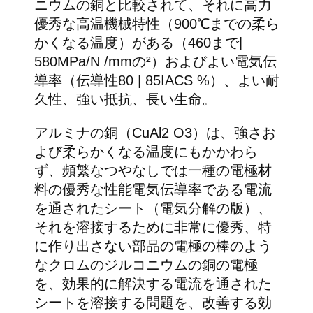
ニウムの銅と比較されて、それに高力
優秀な高温機械特性（900℃までの柔ら
かくなる温度）がある（460まで|
580MPa/N /mmの²）およびよい電気伝
導率（伝導性80 | 85IACS %）、よい耐
久性、強い抵抗、長い生命。
アルミナの銅（CuAl2 O3）は、強さお
よび柔らかくなる温度にもかかわら
ず、頻繁なつやなしでは一種の電極材
料の優秀な性能電気伝導率である電流
を通されたシート（電気分解の版）、
それを溶接するために非常に優秀、特
に作り出さない部品の電極の棒のよう
なクロムのジルコニウムの銅の電極
を、効果的に解決する電流を通された
シートを溶接する問題を、改善する効