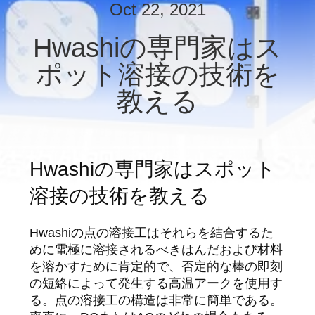
達
Oct 22, 2021
に
Hwashiの専門家はス
つ
ポット溶接の技術を
い
教える
て
工
Hwashiの専門家はスポット
場
溶接の技術を教える
旅
Hwashiの点の溶接工はそれらを結合するた
行
めに電極に溶接されるべきはんだおよび材料
を溶かすために肯定的で、否定的な棒の即刻
の短絡によって発生する高温アークを使用す
品
る。点の溶接工の構造は非常に簡単である。