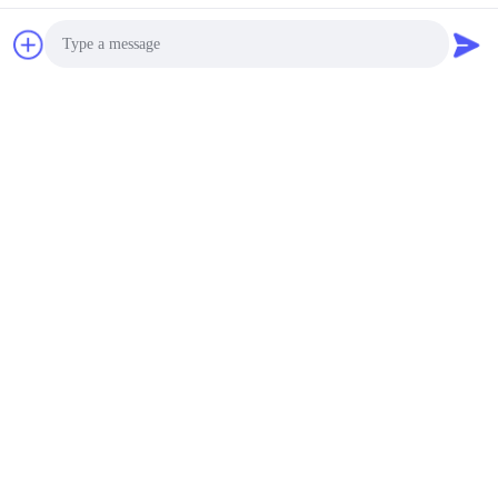
Photo
Video Call
Audio Call