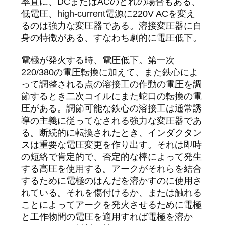
率直に、DCまたはACのどれの場合もある、
質
低電圧、high-current電源に220V ACを変え
管
るのは強力な変圧器である。溶接変圧器に自
身の特徴がある、すなわち劇的に電圧低下。
理
電極が発火する時、電圧低下。第一次
220/380の電圧転換に加えて、また鉄心によ
私
って調整される点の溶接工の作動の電圧を調
節するとき二次コイルにまた蛇口の転換の電
達
圧がある。調節可能な鉄心の溶接工は通常誘
に
導の主義に従ってなされる強力な変圧器であ
る。断続的に転換されたとき、インダクタン
連
スは重要な電圧変更を作り出す。それは即時
の短絡で肯定的で、否定的な棒によって発生
絡
する高圧を使用する。アークがそれらを結合
し
するために電極のはんだを溶かすのに使用さ
れている。それを傷付けるか、または触れる
な
ことによってアークを発火させるために電極
と工作物間の電圧を適用すれば電極を溶か
さ