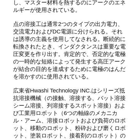
し、マスター材料を熱するのにアークのエネ
い
ルギーが使用されている。
点の溶接工は通常2つのタイプの出力電力、
ニ
交流電力およびDC電源に分けられる。それ
は誘導の主義を使用してなされる。断続的に
ュ
転換されたとき、インダクタンスは重要な電
圧変更を作り出す。肯定的で、否定的な電極
ー
の一時的な短絡によって発生する高圧アーク
ス
が結合の目的を達成するために電極のはんだ
を溶かすのに使用されている。
場
広東省Hwashi Technology INC.はシリーズ抵
抗溶接機械（の接触、溶接する、バット溶接
合
シーム溶接、列溶接するスポット溶接）およ
び工業用ロボット（6つの軸線のメカニカ
ル・アーム、溶接ロボットおよび負荷のロボ
ブ
ット、移動のロボット、粉砕および磨くロボ
ット、塗装ロボット、接着剤のロボット）の
ロ