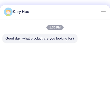
シ
Kary Hou
ー
規
1:30 PM
約
Good day, what product are you looking for?