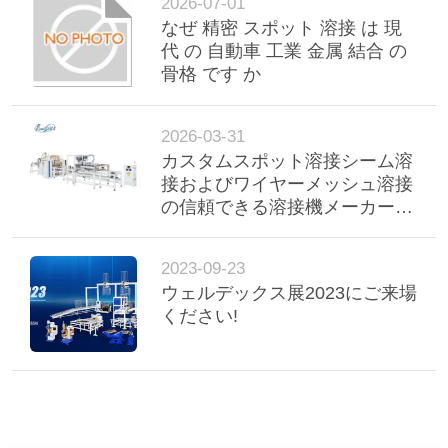
2026-07-01
なぜ 精密 スポット 溶接 は 現
サ
代 の 自動車 工業 金属 結合 の
骨格 です か
イ
ト
2026-03-31
カスタムスポット溶接シーム溶
マ
接およびワイヤーメッシュ溶接
ッ
の信頼できる溶接機メーカーの
選び方
プ
2023-09-23
ウェルデックス展2023にご来場
プ
ください!
ラ
イ
バ