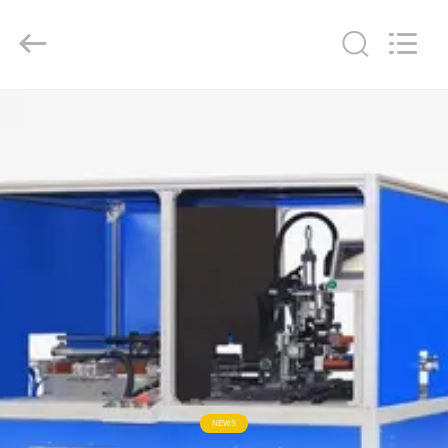
Copyright
©
2016
-
2026
GUANGDONG
HWASHI
TECHNOLOGY
INC..
家
All
Rights
Reserved.
プ
ロ
ダ
ク
ト
私
NEWS