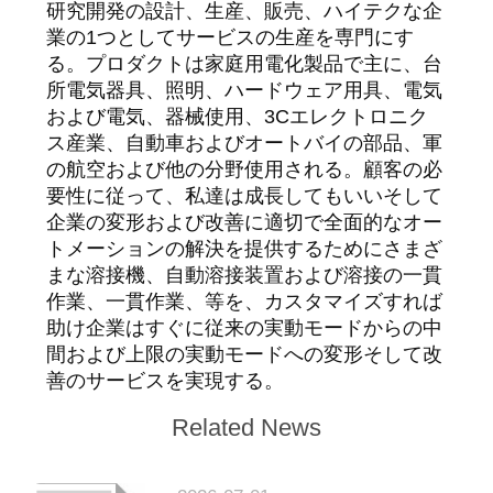
研究開発の設計、生産、販売、ハイテクな企
グ
業の1つとしてサービスの生産を専門にす
る。プロダクトは家庭用電化製品で主に、台
所電気器具、照明、ハードウェア用具、電気
引
および電気、器械使用、3Cエレクトロニク
ス産業、自動車およびオートバイの部品、軍
用
の航空および他の分野使用される。顧客の必
要性に従って、私達は成長してもいいそして
を
企業の変形および改善に適切で全面的なオー
要
トメーションの解決を提供するためにさまざ
まな溶接機、自動溶接装置および溶接の一貫
求
作業、一貫作業、等を、カスタマイズすれば
助け企業はすぐに従来の実動モードからの中
し
間および上限の実動モードへの変形そして改
な
善のサービスを実現する。
さ
Related News
い