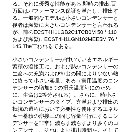
る。それに優秀な性能がある:即時の排出;百
い
万回はパフォーマンス保証を満たし、排出す
る。一般的なモデルは小さいコンデンサーと
後者は頻繁に大きいコンデンサーと言われる
ニ
が、前のECST4H1LGB2C1TCB0M 50 * 110
および頻繁にECST4H1LGN102MEE5M 76 *
ュ
145.The言われるである。
ー
小さいコンデンサーが付いているエネルギー
ス
蓄積の溶接工に、および熱がコンデンサーの
生命への充満および排出の間により少ない熱
に終って小さい容量、ある（実用温度のコン
場
デンサーの増加5つの摂氏温度毎にのため
に、生命は2等分される）。さらに、時小さ
合
いコンデンサーのタイプ、充満および排出の
抵抗の過程において必要性を使用するエネル
ギー蓄積の溶接工の同じ容量平行にするコン
ブ
デンサーを非常に減らす減らすより多くのコ
ロ
ンデンサー、それにより排出時間を。そして