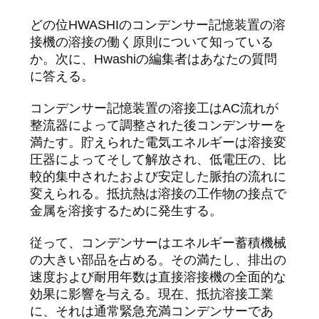
質
どの位HWASHIのコンデンサー記憶装置の溶
管
接機の溶接の働く原則について知っている
か。次に、Hwashiの編集者はあなたの質問
理
に答える。
コンデンサー記憶装置の溶接工はAC流れが
私
整流器によって調整された後コンデンサーを
達
満たす。貯えられた電気エネルギーは溶接変
圧器によってそして解放され、低電圧の、比
に
較的集中されたおよび安定した脈拍の流れに
変えられる。抵抗熱は溶接の工作物の接点で
連
金属を溶接するために発生する。
絡
従って、コンデンサーはエネルギー蓄積機械
し
の大きい部品を占める。その満たし、排出の
速度および耐用年数は直接溶接機の全面的な
な
効果に影響を与える。現在、抵抗溶接工業
さ
に、それは通常緊急充満コンデンサーであ