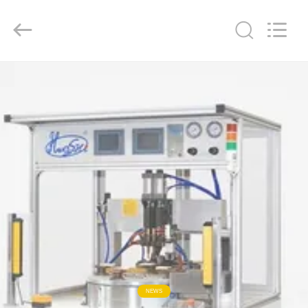
Copyright
©
2016
-
2026
GUANGDONG
HWASHI
TECHNOLOGY
INC..
家
All
Rights
Reserved.
プ
ロ
ダ
ク
ト
私
NEWS