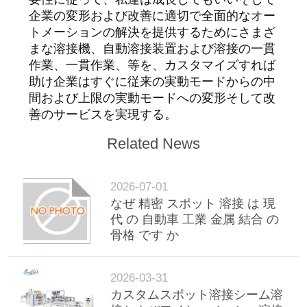
企業の変形および改善に適切で全面的なオー
サ
トメーションの解決を提供するためにさまざ
まな溶接機、自動溶接装置および溶接の一貫
イ
作業、一貫作業、等を、カスタマイズすれば
助け企業はすぐに従来の実動モードからの中
ト
間および上限の実動モードへの変形そして改
マ
善のサービスを実現する。
ッ
Related News
プ
2026-07-01
なぜ 精密 スポット 溶接 は 現
プ
代 の 自動車 工業 金属 結合 の
骨格 です か
ラ
イ
2026-03-31
カスタムスポット溶接シーム溶
バ