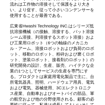
流れは工作物の溶接そして保護をより大き
グ
い、より促す、従って小さいコンデンサーを
使用することが最善である。
引
広東省Hwashi Technology INC.はシリーズ抵
抗溶接機械（の接触、溶接する、バット溶接
用
シーム溶接、列溶接するスポット溶接）およ
を
び工業用ロボット（6つの軸線のメカニカ
ル・アーム、溶接ロボットおよび負荷のロボ
要
ット、移動のロボット、粉砕および磨くロボ
ット、塗装ロボット、接着剤のロボット）の
求
研究開発の設計、生産、販売、ハイテクな企
し
業の1つとしてサービスの生産を専門にす
る。プロダクトは家庭用電化製品で主に、台
な
所電気器具、照明、ハードウェア用具、電気
および電気、器械使用、3Cエレクトロニク
さ
ス産業、自動車およびオートバイの部品、軍
い
の航空および他の分野使用される。顧客の必
要性に従って、私達は成長してもいいそして