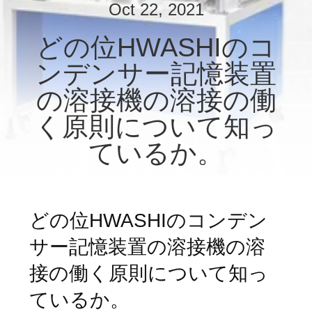
達
Oct 22, 2021
に
どの位HWASHIのコ
つ
ンデンサー記憶装置
い
の溶接機の溶接の働
て
く原則について知っ
ているか。
工
場
旅
どの位HWASHIのコンデン
行
サー記憶装置の溶接機の溶
接の働く原則について知っ
品
ているか。